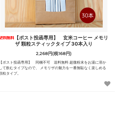
【ポスト投函専用】 玄米コーヒー メモリ
ザ 顆粒スティックタイプ 30本入り
2,268円(税168円)
【ポスト投函専用】 同梱不可 送料無料 超微粉末をお湯に溶か
して飲むタイプなので、 メモリザの魅力を一番無駄なく楽しめる
顆粒タイプ。