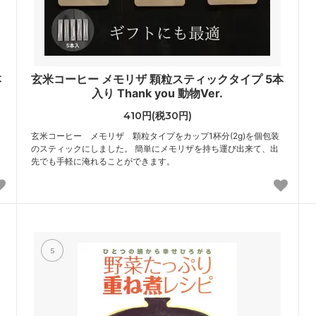
本
玄米コーヒー メモリザ 顆粒スティックタイプ 5本
入り Thank you 動物Ver.
410円(税30円)
玄米コーヒー メモリザ 顆粒タイプをカップ1杯分(2g)を個包装
のスティックにしました。 簡単にメモリザを持ち運び出来て、出
先でも手軽に淹れることができます。
5