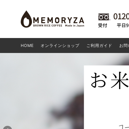
玄米コーヒー
会員様専用商品
卸専用サイトのご案内
食品・
WaRa
玄米コ
お勧め
DVD・CD
米粉ドーナツ 生産者の想い
日用雑
米粉ド
HOME
オンラインショップ
ご利用ガイド
お問
店長オススメ商品
ポスト
その他
高梁市の商品
SALE