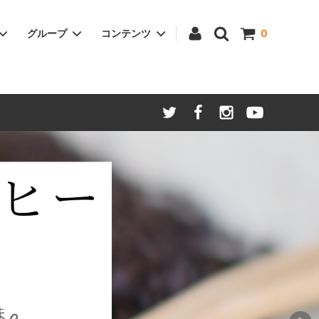
グループ
コンテンツ
0
ついて
家電
わらオリジナル商品
価格と仕様変更のお知らせ
美容
ご贈答