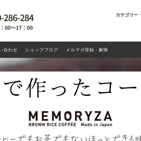
カテゴリー
ドリンク
倶楽無 百姓屋敷わらの船越康弘が
ーヒーとは
書籍
環境にやさしい
玄米コーヒーメモリザのお米に
する商品
貨・キッチン用品
ーナツ 米粉について
ファッション
土鍋で重ね煮
い合わせ
ショップブログ
メルマガ登録・解除
投函専用商品
送料無料
クーポン対象外