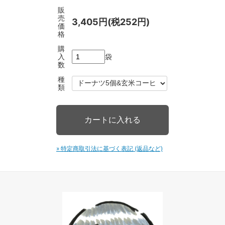
販
売
3,405円(税252円)
価
格
購
入
袋
数
種
類
» 特定商取引法に基づく表記 (返品など)