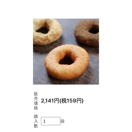
販
売
2,141円(税159円)
価
格
購
入
袋
数