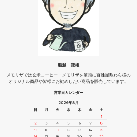
船越 謙雄
メモリザでは玄米コーヒー・メモリザを筆頭に百姓屋敷わら様の
オリジナル商品や皆様にお勧めしたい商品を販売しています。
営業日カレンダー
2026年8月
日
月
火
水
木
金
土
1
2
3
4
5
6
7
8
9
10
11
12
13
14
15
16
17
18
19
20
21
22