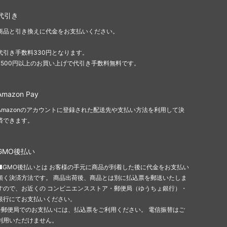
代引き
商品と引き換えに代金をお支払いください。
代引き手数料330円となります。
7500円以上のお買い上げで代引き手数料無料です。
Amazon Pay
Amazonのアカウントに登録された配送先や支払い方法を利用して決
済できます。
GMO後払い
■GMO後払いとは お客様の手元に商品が到着した後に代金をお支払い
頂く決済方法です。 商品出荷後、商品とは別に払込票を郵送いたしま
すので、お近くの コンビニエンスストア・郵便局（ゆうちょ銀行）・
銀行にてお支払いください。
※郵便局でのお支払いには、払込票をご利用ください。 電信振替はご
利用いただけません。