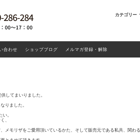
カテゴリー
ドリンク
倶楽無 百姓屋敷わらの船越康弘が
ーヒーとは
書籍
環境にやさしい
玄米コーヒーメモリザのお米に
する商品
貨・キッチン用品
ーナツ 米粉について
ファッション
土鍋で重ね煮
い合わせ
ショップブログ
メルマガ登録・解除
投函専用商品
送料無料
クーポン対象外
提供してまいりました。
くなりました。
たい。
なく、
方、メモリザをご愛用頂いているかた、そして販売元である私共、関わ
変更とさせて頂きます。