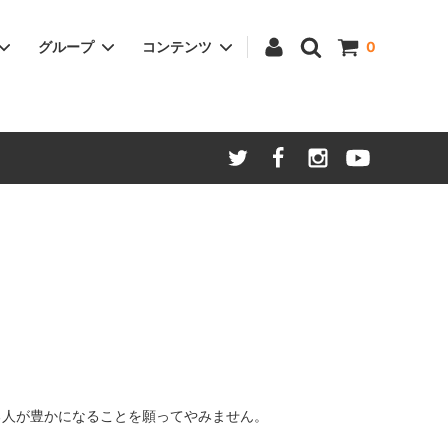
グループ
コンテンツ
0
ついて
家電
わらオリジナル商品
価格と仕様変更のお知らせ
美容
ご贈答
る人が豊かになることを願ってやみません。