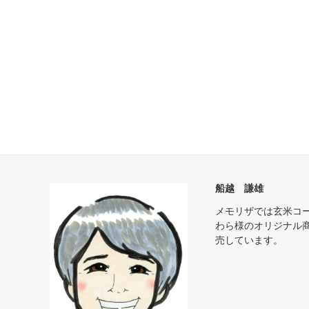
船越 謙雄
メモリザでは玄米コ
わら様のオリジナル
売しています。