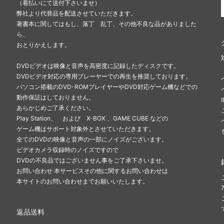
（着払いにて送付下さいませ）
弊社より代替品を配送させていただきます。
著書本に関してはもし、落丁 乱丁、その他不良な品がありました
ら、
おとりかえします。
DVDビデオは映像と音声を高密度に記録したディスクです。
DVDビデオ対応の専用プレーヤーでの再生を推奨しております。
パソコン搭載のDVD-ROMプレイヤーやDVD対応ゲーム機などでの
動作保証はしておりません。
あらかじめご了承ください。
Play Station、 および X-BOX 、GAME CUBE などの
ゲーム機はサポート対象外とさせていただきます。
全てのDVDの映像と音声の一部にノイズがございます。
ビデオカメラ収録時のノイズですので
DVDの不良品ではございません事をご了承下さいませ。
お問い合わせ 本サービスその他に関するお問い合わせは
本サイトのお問い合わせまでお願いいたします。
返品送料