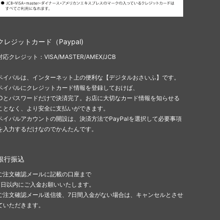
クレジットカード（Paypal)
対応クレジット：VISA/MASTER/AMEX/JCB
ペイパルは、インターネット上の便利な【デジタルおさいふ】です。
ペイパルにクレジットカード情報を登録しておけば、
IDとパスワードだけで決済完了。お店に大切なカード情報を知らせる
ことなく、より安全に支払いができます。
ペイパルアカウントの開設は、決済方法でPayPalを選択して必要事項
を入力するだけなのでかんたんです。
銀行振込
ご注文確認メールに記載の口座まで
7日以内にご入金お願いいたします。
ご注文確認メール送信後、7日間入金がない場合は、キャンセルとさせ
ていただきます。