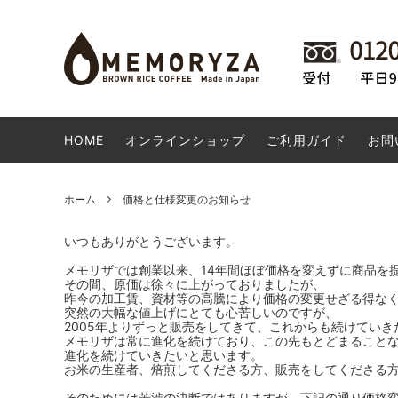
玄米コーヒー
会員様専用商品
卸専用サイトのご案内
食品・
WaRa
玄米コ
お勧め
DVD・CD
米粉ドーナツ 生産者の想い
日用雑
米粉ド
HOME
オンラインショップ
ご利用ガイド
お問
店長オススメ商品
ポスト
その他
高梁市の商品
SALE
ホーム
価格と仕様変更のお知らせ
いつもありがとうございます。
メモリザでは創業以来、14年間ほぼ価格を変えずに商品を
その間、原価は徐々に上がっておりましたが、
昨今の加工賃、資材等の高騰により価格の変更せざる得な
突然の大幅な値上げにとても心苦しいのですが、
2005年よりずっと販売をしてきて、これからも続けていき
メモリザは常に進化を続けており、この先もとどまること
進化を続けていきたいと思います。
お米の生産者、焙煎してくださる方、販売をしてくださる
そのためには苦渋の決断ではありますが、下記の通り価格