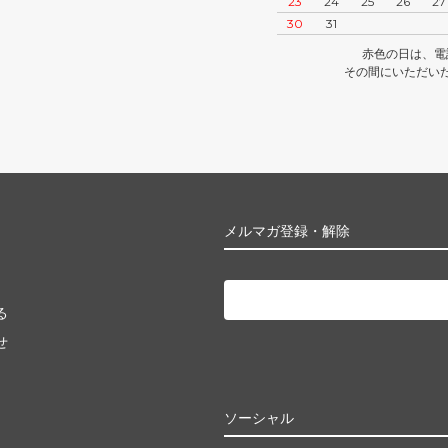
23
24
25
26
27
30
31
赤色の日は、電
その間にいただい
メルマガ登録・解除
る
せ
ソーシャル