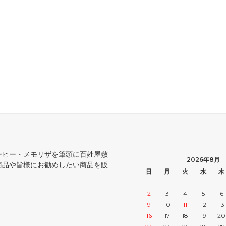
ーヒー・メモリザを筆頭に百姓屋敷
2026年8月
商品や皆様にお勧めしたい商品を販
日
月
火
水
木
2
3
4
5
6
9
10
11
12
13
16
17
18
19
20