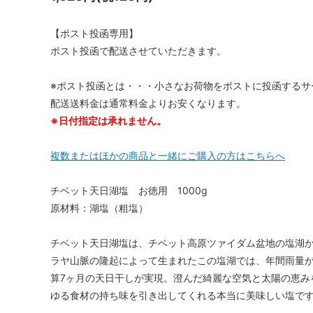
【ポスト投函専用】
ポスト投函で配送させていただきます。
※ポスト投函とは・・・小さなお荷物をポストに投函するサ
配送送料金は通常料金よりお安くなります。
※日付指定は承れません。
複数またはほかの商品と一緒にご購入の方はこちらへ
チベット天日湖塩 お徳用 1000g
原材料：湖塩（粗塩）
チベット天日湖塩は、チベット高原ツァイダム盆地の塩湖か
ラヤ山脈の隆起によって生まれたこの塩湖では、年間雨量が
算7ヶ月の天日干しが実現。澄んだ綺麗な空気と太陽の恵み
ゆる食材の持ち味を引き出してくれる本当に美味しい塩で