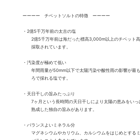
ーーーー チベットソルトの特徴 ーーーー
・2億5千万年前の太古の塩
2億5千万年前は海だった標高3,000m以上のチベット
採取されています。
・汚染度が極めて低い
年間雨量が50mm以下で太陽汚染や酸性雨の影響が最も
ろで採れる塩です。
・天日干しの旨みたっぷり
7ヶ月という長時間の天日干しにより太陽の恵みをいっ
熟成した独自の旨みがあります。
・バランスよいミネラル分
マグネシウムやカリウム、カルシウムをはじめとするミ