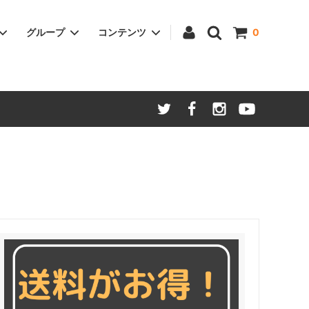
グループ
コンテンツ
0
ついて
家電
わらオリジナル商品
価格と仕様変更のお知らせ
美容
ご贈答