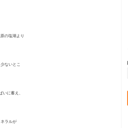
高原の塩湖より
少ないとこ
ぱいに蓄え、
ネラルが