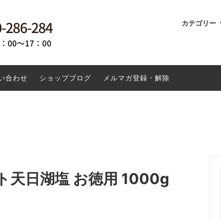
カテゴリー
ドリンク
倶楽無 百姓屋敷わらの船越康弘が
ーヒーとは
書籍
環境にやさしい
玄米コーヒーメモリザのお米に
する商品
貨・キッチン用品
ーナツ 米粉について
ファッション
土鍋で重ね煮
い合わせ
ショップブログ
メルマガ登録・解除
投函専用商品
送料無料
クーポン対象外
日湖塩 お徳用 1000g