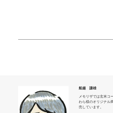
船越 謙雄
メモリザでは玄米コ
わら様のオリジナル
売しています。