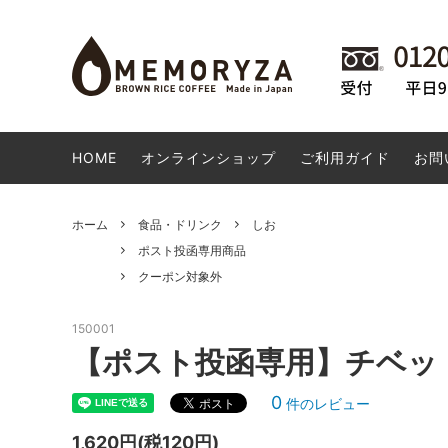
玄米コーヒー
会員様専用商品
卸専用サイトのご案内
食品・
WaRa
玄米コ
お勧め
DVD・CD
米粉ドーナツ 生産者の想い
日用雑
米粉ド
HOME
オンラインショップ
ご利用ガイド
お問
店長オススメ商品
ポスト
その他
高梁市の商品
SALE
ホーム
食品・ドリンク
しお
ポスト投函専用商品
クーポン対象外
150001
【ポスト投函専用】チベット天
0
件のレビュー
1,620円(税120円)