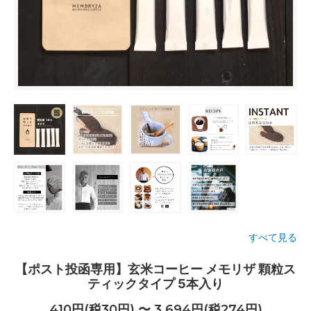
すべて見る
【ポスト投函専用】玄米コーヒー メモリザ 顆粒ス
ティックタイプ 5本入り
410円(税30円) 〜 3,694円(税274円)