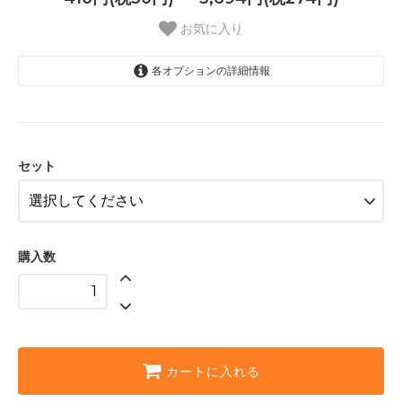
お気に入り
各オプションの詳細情報
単品 410円
410円(税30円)
5個セット（5％OFF 1949円 1袋約
390円）
セット
1,949円(税144円)
10個セット（10％OFF 3510円 1袋
約351円）
3,694円(税274円)
購入数
カートに入れる