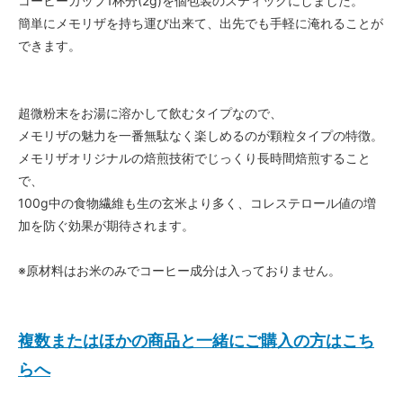
コーヒーカップ1杯分(2g)を個包装のスティックにしました。
簡単にメモリザを持ち運び出来て、出先でも手軽に淹れることが
できます。
超微粉末をお湯に溶かして飲むタイプなので、
メモリザの魅力を一番無駄なく楽しめるのが顆粒タイプの特徴。
メモリザオリジナルの焙煎技術でじっくり長時間焙煎すること
で、
100g中の食物繊維も生の玄米より多く、コレステロール値の増
加を防ぐ効果が期待されます。
※原材料はお米のみでコーヒー成分は入っておりません。
複数またはほかの商品と一緒にご購入の方はこち
らへ