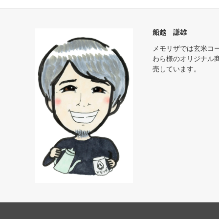
船越 謙雄
メモリザでは玄米コ
わら様のオリジナル
売しています。