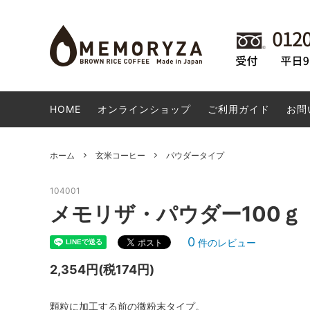
玄米コーヒー
会員様専用商品
卸専用サイトのご案内
食品・
WaRa
玄米コ
お勧め
DVD・CD
米粉ドーナツ 生産者の想い
日用雑
米粉ド
HOME
オンラインショップ
ご利用ガイド
お問
店長オススメ商品
ポスト
その他
高梁市の商品
SALE
ホーム
玄米コーヒー
パウダータイプ
104001
メモリザ・パウダー100ｇ
0
件のレビュー
2,354円(税174円)
顆粒に加工する前の微粉末タイプ。