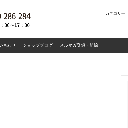
カテゴリー
ドリンク
倶楽無 百姓屋敷わらの船越康弘が
ーヒーとは
書籍
環境にやさしい
玄米コーヒーメモリザのお米に
する商品
貨・キッチン用品
ーナツ 米粉について
ファッション
土鍋で重ね煮
い合わせ
ショップブログ
メルマガ登録・解除
投函専用商品
送料無料
クーポン対象外