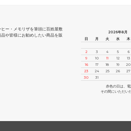
ーヒー・メモリザを筆頭に百姓屋敷
2026年8月
商品や皆様にお勧めしたい商品を販
日
月
火
水
木
2
3
4
5
6
9
10
11
12
13
16
17
18
19
20
23
24
25
26
27
30
31
赤色の日は、電
その間にいただい