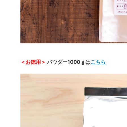
＜お徳用＞
パウダー1000ｇは
こちら